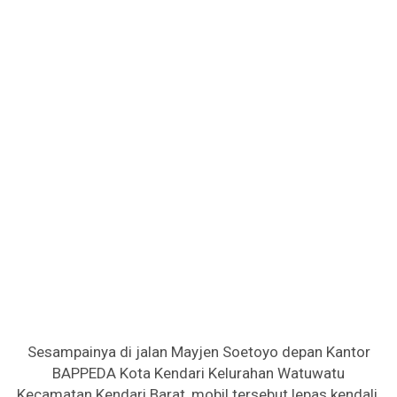
Sesampainya di jalan Mayjen Soetoyo depan Kantor
BAPPEDA Kota Kendari Kelurahan Watuwatu
Kecamatan Kendari Barat, mobil tersebut lepas kendali.