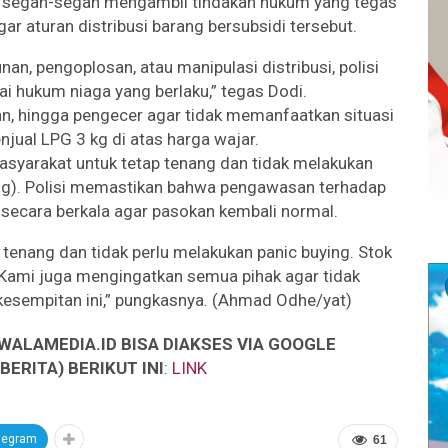
an segan-segan mengambil tindakan hukum yang tegas
ar aturan distribusi barang bersubsidi tersebut.
an, pengoplosan, atau manipulasi distribusi, polisi
i hukum niaga yang berlaku,” tegas Dodi.
an, hingga pengecer agar tidak memanfaatkan situasi
njual LPG 3 kg di atas harga wajar.
 masyarakat untuk tetap tenang dan tidak melakukan
ing). Polisi memastikan bahwa pengawasan terhadap
n secara berkala agar pasokan kembali normal.
enang dan tidak perlu melakukan panic buying. Stok
. Kami juga mengingatkan semua pihak agar tidak
sempitan ini,” pungkasnya. (Ahmad Odhe/yat)
WALAMEDIA.ID BISA DIAKSES VIA GOOGLE
ERITA) BERIKUT INI
:
LINK
legram
61