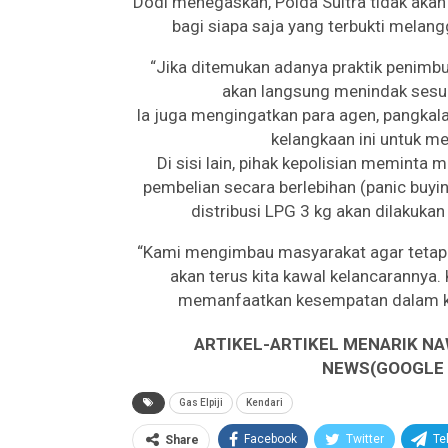
Dodi menegaskan, Polda Sultra tidak ak
bagi siapa saja yang terbukti melangg
“Jika ditemukan adanya praktik penimbun
akan langsung menindak sesua
Ia juga mengingatkan para agen, pangkal
kelangkaan ini untuk me
Di sisi lain, pihak kepolisian meminta
pembelian secara berlebihan (panic buy
distribusi LPG 3 kg akan dilakuka
“Kami mengimbau masyarakat agar tetap t
akan terus kita kawal kelancarannya
memanfaatkan kesempatan dalam ke
ARTIKEL-ARTIKEL MENARIK NA
NEWS(GOOGLE B
Gas Elpiji
Kendari
Facebook
Twitter
Te
Share