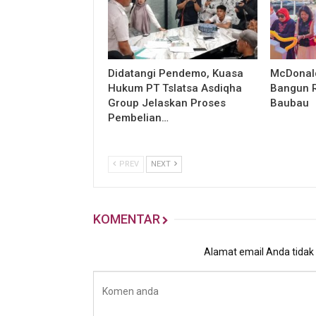
Didatangi Pendemo, Kuasa
McDonald
Hukum PT Tslatsa Asdiqha
Bangun R
Group Jelaskan Proses
Baubau
Pembelian…
PREV
NEXT
KOMENTAR
Alamat email Anda tidak a