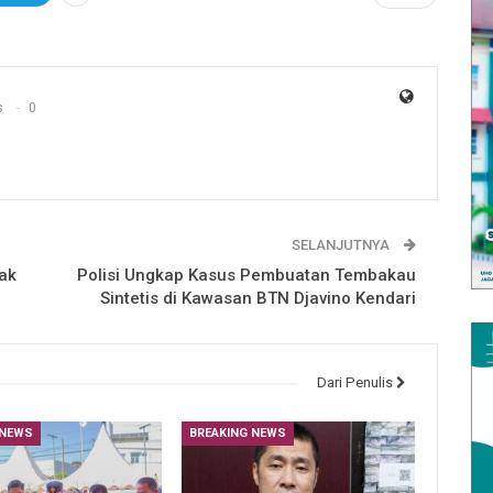
s
0
SELANJUTNYA
kak
Polisi Ungkap Kasus Pembuatan Tembakau
Sintetis di Kawasan BTN Djavino Kendari
Dari Penulis
 NEWS
BREAKING NEWS