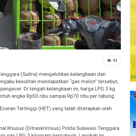
61
Tenggara (Sultra) mengeluhkan kelangkaan dan
engaku kesulitan mendapatkan “gas melon” tersebut,
 pengecer. Di tengah kelangkaan ini, harga LPG 3 kg
ntuh angka Rp50 ribu sampai Rp70 ribu per tabung.
 Eceran Tertinggi (HET) yang telah ditetapkan oleh
inal Khusus (Ditreskrimsus) Polda Sulawesi Tenggara
si gas LPG 3 kilogram bersubsidi. Langkah ini