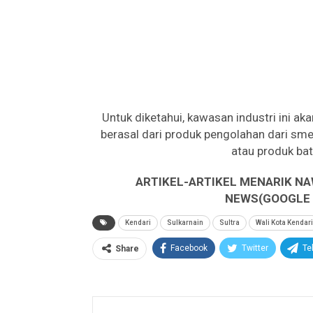
Untuk diketahui, kawasan industri ini a
berasal dari produk pengolahan dari smel
atau produk bat
ARTIKEL-ARTIKEL MENARIK NA
NEWS(GOOGLE B
Kendari
Sulkarnain
Sultra
Wali Kota Kendari
Facebook
Twitter
Te
Share