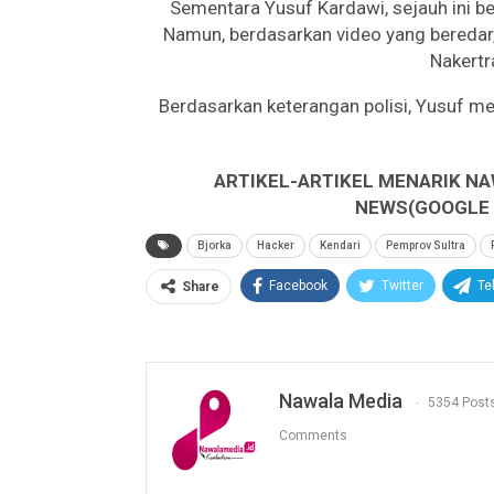
Sementara Yusuf Kardawi, sejauh ini be
Namun, berdasarkan video yang beredar, 
Nakertr
Berdasarkan keterangan polisi, Yusuf me
ARTIKEL-ARTIKEL MENARIK NA
NEWS(GOOGLE B
Bjorka
Hacker
Kendari
Pemprov Sultra
Facebook
Twitter
Te
Share
Nawala Media
5354 Post
Comments