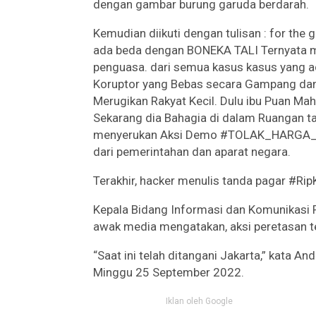
dengan gambar burung garuda berdarah.
Kemudian diikuti dengan tulisan : for the 
ada beda dengan BONEKA TALI Ternyata me
penguasa. dari semua kasus kasus yang a
Koruptor yang Bebas secara Gampang dan
Merugikan Rakyat Kecil. Dulu ibu Puan M
Sekarang dia Bahagia di dalam Ruangan t
menyerukan Aksi Demo #TOLAK_HARGA_BBM
dari pemerintahan dan aparat negara.
Terakhir, hacker menulis tanda pagar #Rip
Kepala Bidang Informasi dan Komunikasi P
awak media mengatakan, aksi peretasan ter
“Saat ini telah ditangani Jakarta,” kata A
Minggu 25 September 2022.
Iklan oleh Google