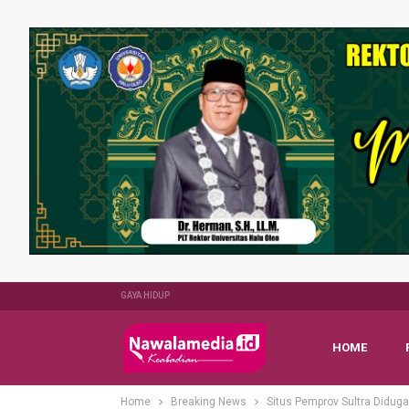
GAYA HIDUP
HOME
Home
Breaking News
Situs Pemprov Sultra Didug