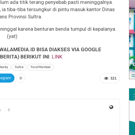
lum ada titik terang penyebab pasti meninggalnya.
ia tiba-tiba tersungkur di pintu masuk kantor Dinas
ans Provinsi Sultra.
ninggal karena benturan benda tumpul di kepalanya.
(yat)
WALAMEDIA.ID BISA DIAKSES VIA GOOGLE
ERITA) BERIKUT INI
:
LINK
Randy
Sultra
Yusuf Kardawi
legram
321
s
0