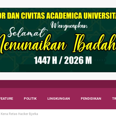
FEATURE
POLITIK
LINGKUNGAN
PENDIDIKAN
T
a Kena Retas Hacker Bjorka