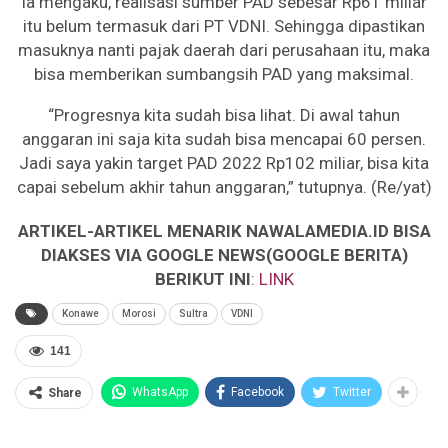
Ia mengaku, realisasi sumber PAD sebesar Rp61 miliar
itu belum termasuk dari PT VDNI. Sehingga dipastikan
masuknya nanti pajak daerah dari perusahaan itu, maka
bisa memberikan sumbangsih PAD yang maksimal.
“Progresnya kita sudah bisa lihat. Di awal tahun
anggaran ini saja kita sudah bisa mencapai 60 persen.
Jadi saya yakin target PAD 2022 Rp102 miliar, bisa kita
capai sebelum akhir tahun anggaran,” tutupnya. (Re/yat)
ARTIKEL-ARTIKEL MENARIK NAWALAMEDIA.ID BISA
DIAKSES VIA GOOGLE NEWS(GOOGLE BERITA)
BERIKUT INI
:
LINK
Konawe
Morosi
Sultra
VDNI
141
WhatsApp
Facebook
Twitter
Share