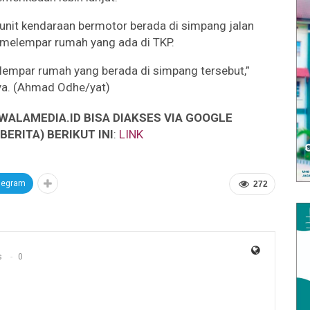
 unit kendaraan bermotor berada di simpang jalan
t melempar rumah yang ada di TKP.
elempar rumah yang berada di simpang tersebut,”
a. (Ahmad Odhe/yat)
WALAMEDIA.ID BISA DIAKSES VIA GOOGLE
ERITA) BERIKUT INI
:
LINK
legram
272
s
0