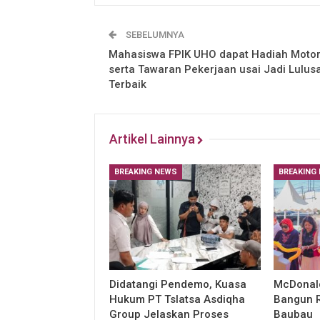
SEBELUMNYA
Mahasiswa FPIK UHO dapat Hadiah Moto
serta Tawaran Pekerjaan usai Jadi Lulus
Terbaik
Artikel Lainnya
BREAKING NEWS
BREAKING
Didatangi Pendemo, Kuasa
McDonald
Hukum PT Tslatsa Asdiqha
Bangun R
Group Jelaskan Proses
Baubau