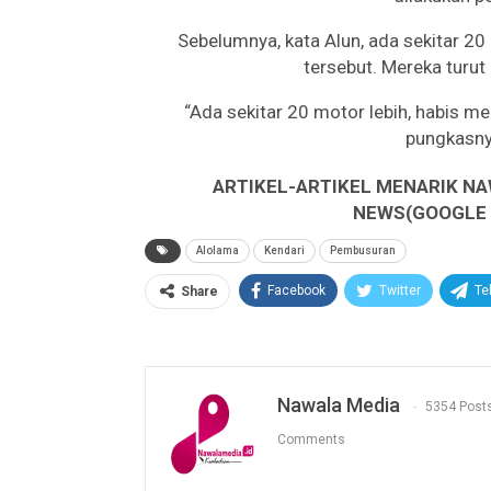
Sebelumnya, kata Alun, ada sekitar 20
tersebut. Mereka turu
“Ada sekitar 20 motor lebih, habis m
pungkasny
ARTIKEL-ARTIKEL MENARIK NA
NEWS(GOOGLE B
Alolama
Kendari
Pembusuran
Facebook
Twitter
Te
Share
Nawala Media
5354 Post
Comments