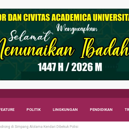
FEATURE
POLITIK
LINGKUNGAN
PENDIDIKAN
T
drong di Simpang Alolama Kendari Dibekuk Polisi