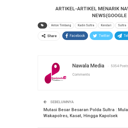
ARTIKEL-ARTIKEL MENARIK NA
NEWS(GOOGLE B
Anton Timbang
Kadin Sultra
Kendari
Sultra
Facebook
Twitter
Te
Share
Nawala Media
5354 Post
Comments
SEBELUMNYA
Mutasi Besar Besaran Polda Sultra : Mula
Wakapolres, Kasat, Hingga Kapolsek