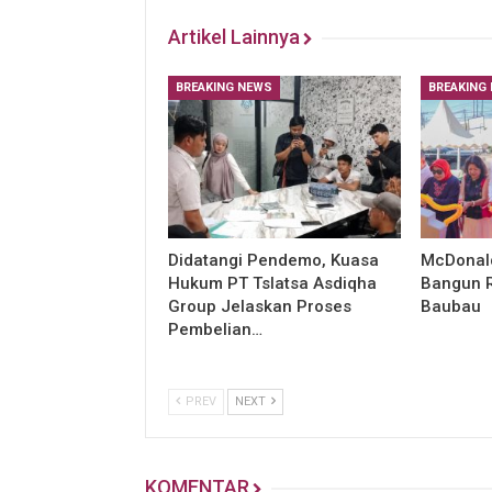
Artikel Lainnya
BREAKING NEWS
BREAKING
Didatangi Pendemo, Kuasa
McDonald
Hukum PT Tslatsa Asdiqha
Bangun R
Group Jelaskan Proses
Baubau
Pembelian…
PREV
NEXT
KOMENTAR