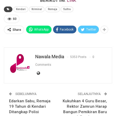
BERIKUT INI
:
LINK
Kendari
Kriminal
Remaja
Sultra
60
WhatsApp
Facebook
Twitter
Share
Nawala Media
5353 Posts
0
Comments
SEBELUMNYA
SELANJUTNYA
Edarkan Sabu, Remaja
Kukuhkan 4 Guru Besar,
19 Tahun di Kendari
Rektor Zamrun Harap
Ditangkap Polisi
Bangun Pemikiran Baru