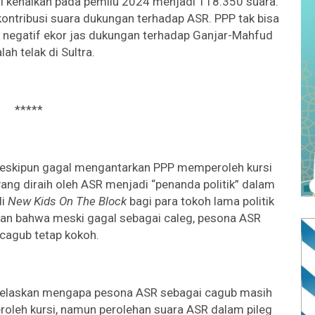
kenaikan pada pemilu 2024 menjadi 118.350 suara.
 kontribusi suara dukungan terhadap ASR. PPP tak bisa
k negatif ekor jas dukungan terhadap Ganjar-Mahfud
lah telak di Sultra.
*****
meskipun gagal mengantarkan PPP memperoleh kursi
yang diraih oleh ASR menjadi “penanda politik” dalam
di
New Kids On The Block
bagi para tokoh lama politik
akan bahwa meski gagal sebagai caleg, pesona ASR
 cagub tetap kokoh.
njelaskan mengapa pesona ASR sebagai cagub masih
oleh kursi, namun perolehan suara ASR dalam pileg