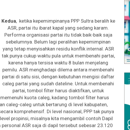
Kedua
, ketika kepemimpinanya PPP Sultra beralih ke
ASR, partai itu ibarat kapal yang sedang karam.
Performa organisasi partai itu tidak baik-baik saja
sebelumnya. Belum lagi peralihan kepemimpinan
yang tetap menyisahkan residu konflik internal. ASR
tak punya cukup waktu pula untuk membenahi partai,
karena hanya tersisa waktu 8 bulan menjelang
pemilu. ASR menghadapi dilema antara membenahi
partai di satu sisi, dengan kebutuhan mengisi daftar
caleg partai yang sudah dateline. Untuk membenahi
partai, tombol filter harus diaktifkan, untuk
 memenuhi kuota caleg, kadang tombol filter harus
n caleg-caleg untuk bertarung di level kabupaten,
 secara komprehensif. Di level nasional, PPP tak punya
level propinsi, misalnya kita mengambil contoh Dapil
ra personal ASR saja di dapil tersebut sebesar 23.120