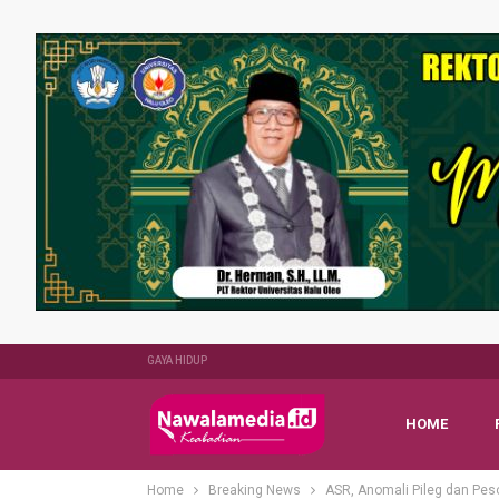
GAYA HIDUP
HOME
Home
Breaking News
ASR, Anomali Pileg dan Pes