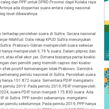
aleg dan PPP untuk DPRD Provinsi dapil Kolaka raya
rtinya ada disparitas suara antara caleg nasional
leg level dibawahnya.
res terhadap perolehan suara di Sultra. Secara nasional
Ganjar-Mahfud. Data rekap KPUD Sultra menunjukan
 Sultra. Prabowo-Gibran memperoleh suara sebesar
 hanya memperoleh 5.79 % suara. Dalam pilpres dan
ect, atau efek ekor jas. Dimana biasanya partai koalisi
gan dari pemilih yang memilih capres dari koalisi
eh efek positif kemenangan telak Prabowo. Gerindra
emenang pemilu nasional di Sultra. Perolehan suara
ang hanya 151.872 suara. Sementara PDIP mengalami
an pemilu 2019. Pada pemilu 2019, PDIP memperoleh
2024, suara PDIP turun menjadi 175.830 suara. Ada
DIP di Sultra. PPP sendiri sebenarnya mengalami
gan pemilu sebelumnya. Pada pemilu 2019, PPP hanya