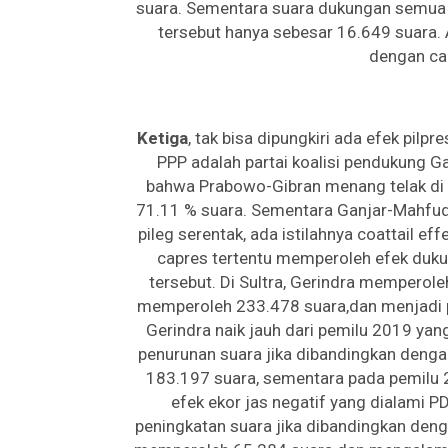
suara. Sementara suara dukungan semua c
tersebut hanya sebesar 16.649 suara. A
dengan ca
Ketiga
, tak bisa dipungkiri ada efek pilp
PPP adalah partai koalisi pendukung 
bahwa Prabowo-Gibran menang telak di
71.11 % suara. Sementara Ganjar-Mahfud
pileg serentak, ada istilahnya coattail eff
capres tertentu memperoleh efek dukun
tersebut. Di Sultra, Gerindra memperol
memperoleh 233.478 suara,dan menjadi p
Gerindra naik jauh dari pemilu 2019 y
penurunan suara jika dibandingkan deng
183.197 suara, sementara pada pemilu 
efek ekor jas negatif yang dialami P
peningkatan suara jika dibandingkan den