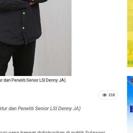
ur dan Peneliti Senior LSI Denny JA)
218
ektur dan Peneliti Senior LSI Denny JA)
kusi yang hangat didiskusikan di publik Sulawesi