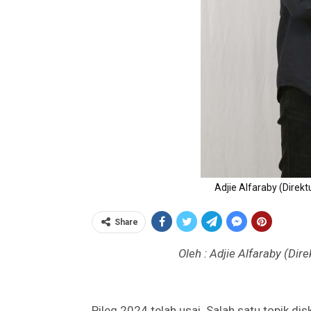
Adjie Alfaraby (Direkt
Share
Oleh : Adjie Alfaraby (Dir
Pileg 2024 telah usai.
Salah satu topik dis