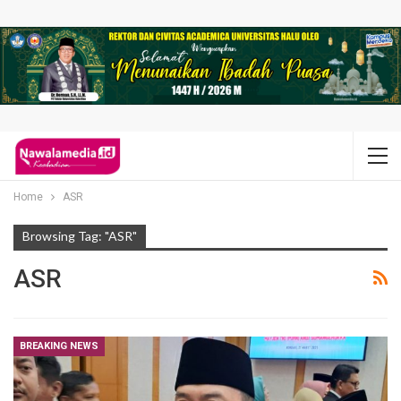
Home
ASR
Browsing Tag: "ASR"
ASR
BREAKING NEWS