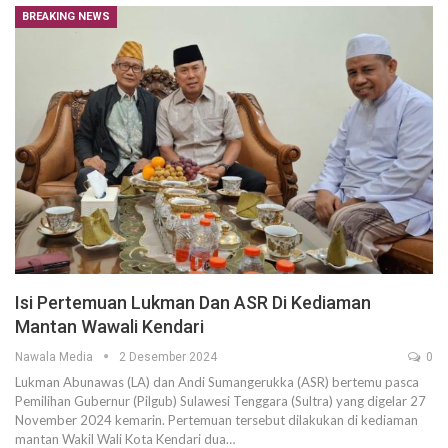
BREAKING NEWS
Isi Pertemuan Lukman Dan ASR Di Kediaman
Mantan Wawali Kendari
Nawala Media
2 Desember 2024
0
Lukman Abunawas (LA) dan Andi Sumangerukka (ASR) bertemu pasca
Pemilihan Gubernur (Pilgub) Sulawesi Tenggara (Sultra) yang digelar 27
November 2024 kemarin. Pertemuan tersebut dilakukan di kediaman
mantan Wakil Wali Kota Kendari dua…