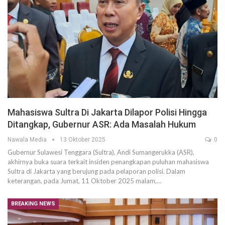
Mahasiswa Sultra Di Jakarta Dilapor Polisi Hingga
Ditangkap, Gubernur ASR: Ada Masalah Hukum
Nawala Media
13 Oktober 2025
0
Gubernur Sulawesi Tenggara (Sultra), Andi Sumangerukka (ASR),
akhirnya buka suara terkait insiden penangkapan puluhan mahasiswa
Sultra di Jakarta yang berujung pada pelaporan polisi. Dalam
keterangan, pada Jumat, 11 Oktober 2025 malam,…
BREAKING NEWS