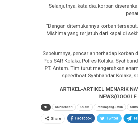
Selanjutnya, kata dia, korban diserah
pena
“Dengan ditemukannya korban tersebut
Mishima yang terjatuh dari kapal di seki
Sebelumnya, pencarian terhadap korban di
Pos SAR Kolaka, Polres Kolaka, Syahban
PT. Antam. Tim turut mengerahkan enam al
speedboat Syahbandar Kolaka, se
ARTIKEL-ARTIKEL MENARIK NA
NEWS(GOOGLE B
KKP Kendari
Kolaka
Penumpang Jatuh
Sultr
Facebook
Twitter
Te
Share