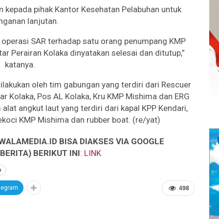
kan kepada pihak Kantor Kesehatan Pelabuhan untuk
nganan lanjutan.
, operasi SAR terhadap satu orang penumpang KMP
tar Perairan Kolaka dinyatakan selesai dan ditutup,”
katanya.
lakukan oleh tim gabungan yang terdiri dari Rescuer
dar Kolaka, Pos AL Kolaka, Kru KMP Mishima dan ERG
at angkut laut yang terdiri dari kapal KPP Kendari,
koci KMP Mishima dan rubber boat. (re/yat)
WALAMEDIA.ID BISA DIAKSES VIA GOOGLE
ERITA) BERIKUT INI
:
LINK
a
legram
498