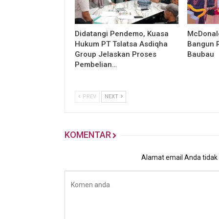
Didatangi Pendemo, Kuasa
McDonald
Hukum PT Tslatsa Asdiqha
Bangun R
Group Jelaskan Proses
Baubau
Pembelian…
PREV
NEXT
KOMENTAR
Alamat email Anda tidak a