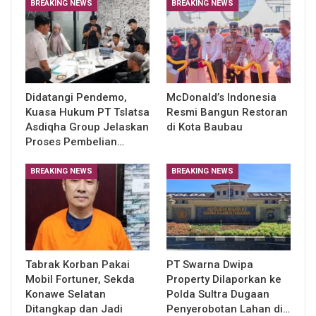
BREAKING NEWS
BREAKING NEWS
Didatangi Pendemo,
McDonald’s Indonesia
Kuasa Hukum PT Tslatsa
Resmi Bangun Restoran
Asdiqha Group Jelaskan
di Kota Baubau
Proses Pembelian…
BREAKING NEWS
BREAKING NEWS
Tabrak Korban Pakai
PT Swarna Dwipa
Mobil Fortuner, Sekda
Property Dilaporkan ke
Konawe Selatan
Polda Sultra Dugaan
Ditangkap dan Jadi
Penyerobotan Lahan di…