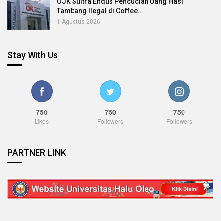
OJK Sultra Endus Pencucian Uang Hasil
Tambang Ilegal di Coffee…
1 Agustus 2026
Stay With Us
750
750
750
Likes
Followers
Followers
PARTNER LINK