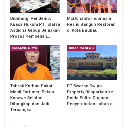
Didatangi Pendemo,
McDonald’s Indonesia
Kuasa Hukum PT Tslatsa
Resmi Bangun Restoran
Asdiqha Group Jelaskan
di Kota Baubau
Proses Pembelian…
BREAKING NEWS
BREAKING NEWS
Tabrak Korban Pakai
PT Swarna Dwipa
Mobil Fortuner, Sekda
Property Dilaporkan ke
Konawe Selatan
Polda Sultra Dugaan
Ditangkap dan Jadi
Penyerobotan Lahan di…
Tersangka