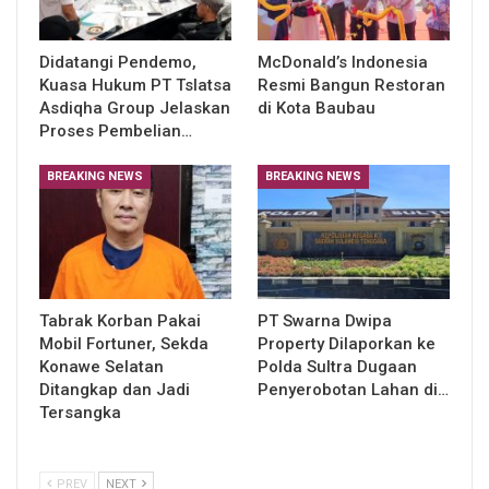
Didatangi Pendemo,
McDonald’s Indonesia
Kuasa Hukum PT Tslatsa
Resmi Bangun Restoran
Asdiqha Group Jelaskan
di Kota Baubau
Proses Pembelian…
BREAKING NEWS
BREAKING NEWS
Tabrak Korban Pakai
PT Swarna Dwipa
Mobil Fortuner, Sekda
Property Dilaporkan ke
Konawe Selatan
Polda Sultra Dugaan
Ditangkap dan Jadi
Penyerobotan Lahan di…
Tersangka
PREV
NEXT