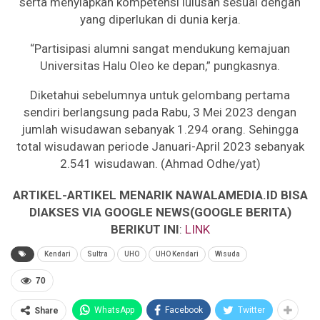
serta menyiapkan kompetensi lulusan sesuai dengan
yang diperlukan di dunia kerja.
“Partisipasi alumni sangat mendukung kemajuan
Universitas Halu Oleo ke depan,” pungkasnya.
Diketahui sebelumnya untuk gelombang pertama
sendiri berlangsung pada Rabu, 3 Mei 2023 dengan
jumlah wisudawan sebanyak 1.294 orang. Sehingga
total wisudawan periode Januari-April 2023 sebanyak
2.541 wisudawan. (Ahmad Odhe/yat)
ARTIKEL-ARTIKEL MENARIK NAWALAMEDIA.ID BISA
DIAKSES VIA GOOGLE NEWS(GOOGLE BERITA)
BERIKUT INI
:
LINK
Kendari
Sultra
UHO
UHO Kendari
Wisuda
70
WhatsApp
Facebook
Twitter
Share