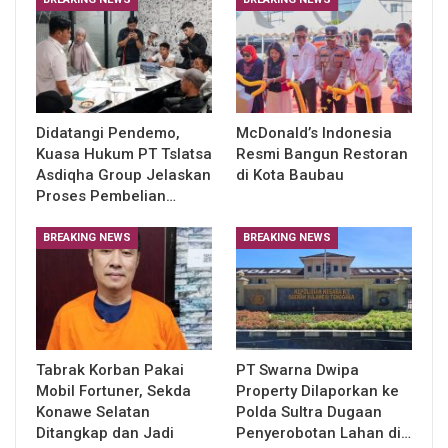
Didatangi Pendemo,
McDonald’s Indonesia
Kuasa Hukum PT Tslatsa
Resmi Bangun Restoran
Asdiqha Group Jelaskan
di Kota Baubau
Proses Pembelian…
BREAKING NEWS
BREAKING NEWS
Tabrak Korban Pakai
PT Swarna Dwipa
Mobil Fortuner, Sekda
Property Dilaporkan ke
Konawe Selatan
Polda Sultra Dugaan
Ditangkap dan Jadi
Penyerobotan Lahan di…