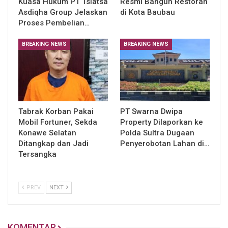
Kuasa Hukum PT Tslatsa
Resmi Bangun Restoran
Asdiqha Group Jelaskan
di Kota Baubau
Proses Pembelian…
BREAKING NEWS
BREAKING NEWS
Tabrak Korban Pakai
PT Swarna Dwipa
Mobil Fortuner, Sekda
Property Dilaporkan ke
Konawe Selatan
Polda Sultra Dugaan
Ditangkap dan Jadi
Penyerobotan Lahan di…
Tersangka
PREV
NEXT
KOMENTAR