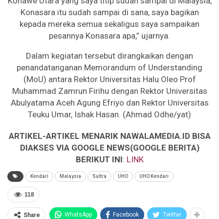
Konawe Utara yang saya titip sudah sampai di Malaysia,
Konasara itu sudah sampai di sana, saya bagikan
kepada mereka semua sekaligus saya sampaikan
pesannya Konasara apa,” ujarnya.
Dalam kegiatan tersebut dirangkaikan dengan
penandatanganan Memorandum of Understanding
(MoU) antara Rektor Universitas Halu Oleo Prof
Muhammad Zamrun Firihu dengan Rektor Universitas
Abulyatama Aceh Agung Efriyo dan Rektor Universitas
Teuku Umar, Ishak Hasan. (Ahmad Odhe/yat)
ARTIKEL-ARTIKEL MENARIK NAWALAMEDIA.ID BISA
DIAKSES VIA GOOGLE NEWS(GOOGLE BERITA)
BERIKUT INI
:
LINK
Kendari
Malaysia
Sultra
UHO
UHO Kendari
118
WhatsApp
Facebook
Twitter
Share