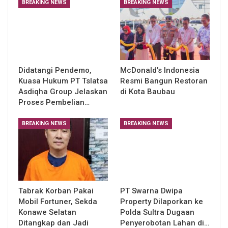
BREAKING NEWS
BREAKING NEWS
Didatangi Pendemo,
McDonald’s Indonesia
Kuasa Hukum PT Tslatsa
Resmi Bangun Restoran
Asdiqha Group Jelaskan
di Kota Baubau
Proses Pembelian…
BREAKING NEWS
BREAKING NEWS
Tabrak Korban Pakai
PT Swarna Dwipa
Mobil Fortuner, Sekda
Property Dilaporkan ke
Konawe Selatan
Polda Sultra Dugaan
Ditangkap dan Jadi
Penyerobotan Lahan di…