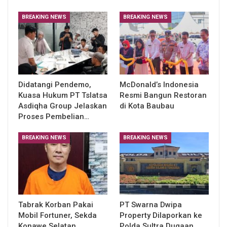
BREAKING NEWS
BREAKING NEWS
Didatangi Pendemo,
McDonald’s Indonesia
Kuasa Hukum PT Tslatsa
Resmi Bangun Restoran
Asdiqha Group Jelaskan
di Kota Baubau
Proses Pembelian…
BREAKING NEWS
BREAKING NEWS
Tabrak Korban Pakai
PT Swarna Dwipa
Mobil Fortuner, Sekda
Property Dilaporkan ke
Konawe Selatan
Polda Sultra Dugaan