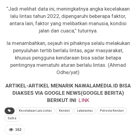
“Jadi melihat data ini, meningkatnya angka kecelakaan
lalu lintas tahun 2022, dipengaruhi beberapa faktor,
antara lain, faktor yang melibatkan manusia, kondisi
jalan dan cuaca,” tuturnya.
Ia menambahkan, sejauh ini pihaknya selalu melakukan
penyuluhan tertib berlalu lintas, agar masyarakat,
khusus pengguna kendaraan bisa sadar betapa
pentingnya mematuhi aturan berlalu lintas. (Ahmad
Odhe/yat)
ARTIKEL-ARTIKEL MENARIK NAWALAMEDIA.ID BISA
DIAKSES VIA GOOGLE NEWS(GOOGLE BERITA)
BERIKUT INI
:
LINK
Kecelakaan Lalu Lintas
Kendari
Lakalantas
Polresta Kendari
Sultra
162