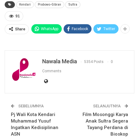
Kendari
Prabowo-Gibran
Sultra
91
WhatsApp
Facebook
Twitter
Share
Nawala Media
5354 Posts
0
Comments
SEBELUMNYA
SELANJUTNYA
Pj Wali Kota Kendari
Film Mosonggi Karya
Muhammad Yusuf
Anak Sultra Segera
Ingatkan Kedisiplinan
Tayang Perdana di
ASN
Bioskop