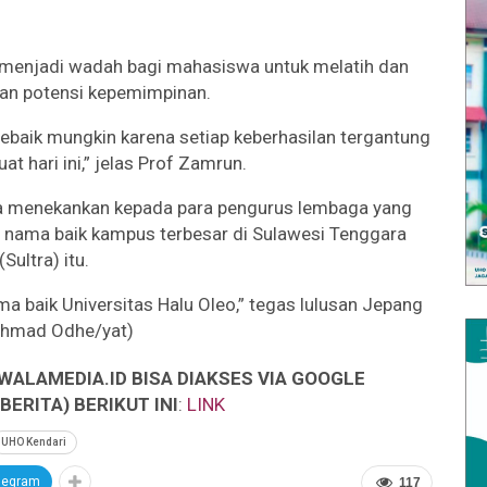
menjadi wadah bagi mahasiswa untuk melatih dan
n potensi kepemimpinan.
baik mungkin karena setiap keberhasilan tergantung
uat hari ini,” jelas Prof Zamrun.
uga menekankan kepada para pengurus lembaga yang
a nama baik kampus terbesar di Sulawesi Tenggara
(Sultra) itu.
ma baik Universitas Halu Oleo,” tegas lulusan Jepang
(Ahmad Odhe/yat)
WALAMEDIA.ID BISA DIAKSES VIA GOOGLE
ERITA) BERIKUT INI
:
LINK
UHO Kendari
legram
117