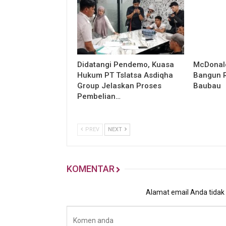
Didatangi Pendemo, Kuasa
McDonald
Hukum PT Tslatsa Asdiqha
Bangun R
Group Jelaskan Proses
Baubau
Pembelian…
PREV
NEXT
KOMENTAR
Alamat email Anda tidak a