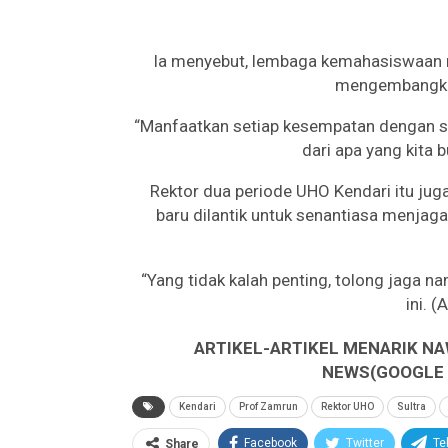
Ia menyebut, lembaga kemahasiswaan 
mengembangka
“Manfaatkan setiap kesempatan dengan se
dari apa yang kita b
Rektor dua periode UHO Kendari itu j
baru dilantik untuk senantiasa menjag
“Yang tidak kalah penting, tolong jaga na
ini. 
ARTIKEL-ARTIKEL MENARIK NA
NEWS(GOOGLE B
Kendari
Prof Zamrun
Rektor UHO
Sultra
Facebook
Twitter
Te
Share