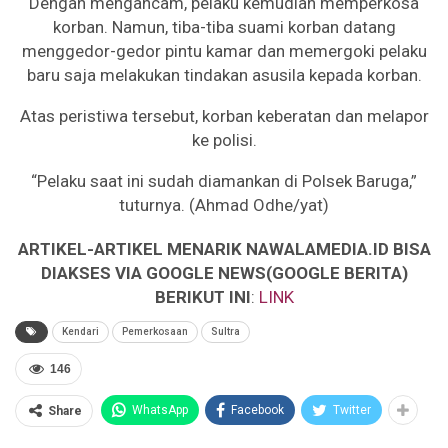
Dengan mengancam, pelaku kemudian memperkosa
korban. Namun, tiba-tiba suami korban datang
menggedor-gedor pintu kamar dan memergoki pelaku
baru saja melakukan tindakan asusila kepada korban.
Atas peristiwa tersebut, korban keberatan dan melapor
ke polisi.
“Pelaku saat ini sudah diamankan di Polsek Baruga,”
tuturnya. (Ahmad Odhe/yat)
ARTIKEL-ARTIKEL MENARIK NAWALAMEDIA.ID BISA
DIAKSES VIA GOOGLE NEWS(GOOGLE BERITA)
BERIKUT INI
:
LINK
Kendari
Pemerkosaan
Sultra
146
WhatsApp
Facebook
Twitter
Share