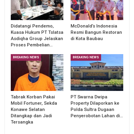
Didatangi Pendemo,
McDonald’s Indonesia
Kuasa Hukum PT Tslatsa
Resmi Bangun Restoran
Asdiqha Group Jelaskan
di Kota Baubau
Proses Pembelian…
BREAKING NEWS
BREAKING NEWS
Tabrak Korban Pakai
PT Swarna Dwipa
Mobil Fortuner, Sekda
Property Dilaporkan ke
Konawe Selatan
Polda Sultra Dugaan
Ditangkap dan Jadi
Penyerobotan Lahan di…
Tersangka