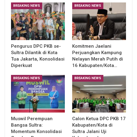
BREAKING NEWS
BREAKING NEWS
Pengurus DPC PKB se-
​Komitmen Jaelani
Sultra Dilantik di Kota
Perjuangkan Kampung
Tua Jakarta, Konsolidasi
Nelayan Merah Putih di
Diperkuat
16 Kabupaten/Kota…
BREAKING NEWS
BREAKING NEWS
Muswil Perempuan
Calon Ketua DPC PKB 17
Bangsa Sultra:
Kabupaten/Kota di
Momentum Konsolidasi
Sultra Jalani Uji