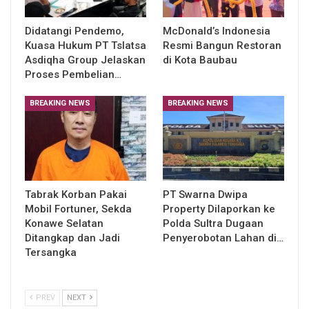
Didatangi Pendemo,
McDonald’s Indonesia
Kuasa Hukum PT Tslatsa
Resmi Bangun Restoran
Asdiqha Group Jelaskan
di Kota Baubau
Proses Pembelian…
BREAKING NEWS
BREAKING NEWS
Tabrak Korban Pakai
PT Swarna Dwipa
Mobil Fortuner, Sekda
Property Dilaporkan ke
Konawe Selatan
Polda Sultra Dugaan
Ditangkap dan Jadi
Penyerobotan Lahan di…
Tersangka
PREV
NEXT