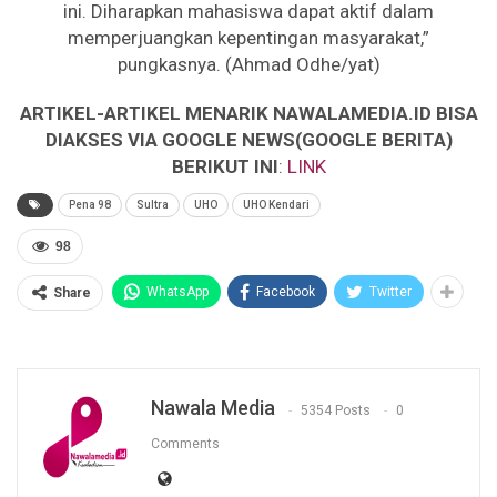
ini. Diharapkan mahasiswa dapat aktif dalam
memperjuangkan kepentingan masyarakat,”
pungkasnya. (Ahmad Odhe/yat)
ARTIKEL-ARTIKEL MENARIK NAWALAMEDIA.ID BISA
DIAKSES VIA GOOGLE NEWS(GOOGLE BERITA)
BERIKUT INI
:
LINK
Pena 98
Sultra
UHO
UHO Kendari
98
WhatsApp
Facebook
Twitter
Share
Nawala Media
5354 Posts
0
Comments