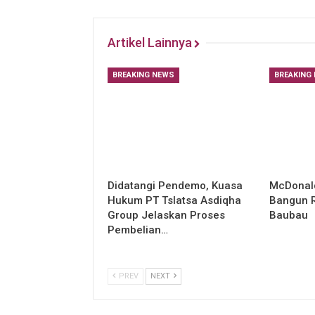
Artikel Lainnya
BREAKING NEWS
BREAKING
Didatangi Pendemo, Kuasa
McDonald
Hukum PT Tslatsa Asdiqha
Bangun R
Group Jelaskan Proses
Baubau
Pembelian…
PREV
NEXT