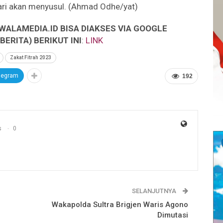
ndari akan menyusul. (Ahmad Odhe/yat)
WALAMEDIA.ID BISA DIAKSES VIA GOOGLE
ERITA) BERIKUT INI
:
LINK
Zakat Fitrah 2023
legram
192
s
0
SELANJUTNYA
Wakapolda Sultra Brigjen Waris Agono
Dimutasi