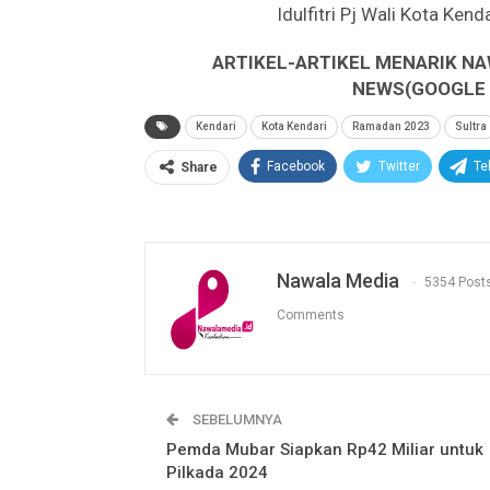
Idulfitri Pj Wali Kota Ke
ARTIKEL-ARTIKEL MENARIK NA
NEWS(GOOGLE B
Kendari
Kota Kendari
Ramadan 2023
Sultra
Facebook
Twitter
Te
Share
Nawala Media
5354 Post
Comments
SEBELUMNYA
Pemda Mubar Siapkan Rp42 Miliar untuk
Pilkada 2024