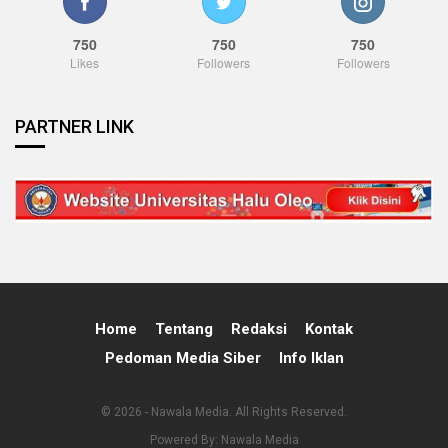
750
750
750
Likes
Followers
Followers
PARTNER LINK
Home
Tentang
Redaksi
Kontak
Pedoman Media Siber
Info Iklan
© 2026 - Nawala Media. All Rights Reserved.
Powered By:
Nawala Media