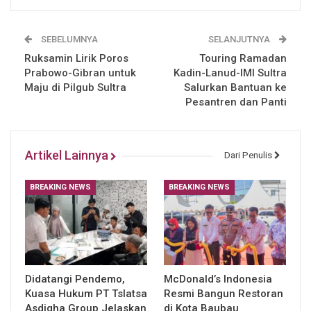
SEBELUMNYA
SELANJUTNYA
Ruksamin Lirik Poros
Touring Ramadan
Prabowo-Gibran untuk
Kadin-Lanud-IMI Sultra
Maju di Pilgub Sultra
Salurkan Bantuan ke
Pesantren dan Panti
Artikel Lainnya
Dari Penulis
BREAKING NEWS
BREAKING NEWS
Didatangi Pendemo,
McDonald’s Indonesia
Kuasa Hukum PT Tslatsa
Resmi Bangun Restoran
Asdiqha Group Jelaskan
di Kota Baubau