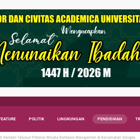
FEATURE
POLITIK
LINGKUNGAN
PENDIDIKAN
T
 Kendari Telusuri Potensi Wisata Berbasis Manajemen di Kecamatan Soropia