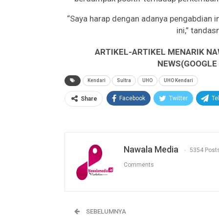
“Saya harap dengan adanya pengabdian i
ini,” tanda
ARTIKEL-ARTIKEL MENARIK NA
NEWS(GOOGLE B
Kendari
Sultra
UHO
UHO Kendari
Facebook
Twitter
Te
Share
Nawala Media
5354 Post
Comments
SEBELUMNYA