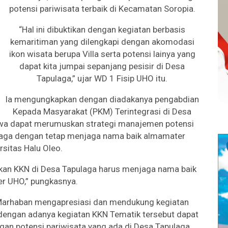
potensi pariwisata terbaik di Kecamatan Soropia.
“Hal ini dibuktikan dengan kegiatan berbasis
kemaritiman yang dilengkapi dengan akomodasi
ikon wisata berupa Villa serta potensi lainya yang
dapat kita jumpai sepanjang pesisir di Desa
Tapulaga,” ujar WD 1 Fisip UHO itu.
Ia mengungkapkan dengan diadakanya pengabdian
Kepada Masyarakat (PKM) Terintegrasi di Desa
swa dapat merumuskan strategi manajemen potensi
ulaga dengan tetap menjaga nama baik almamater
rsitas Halu Oleo.
an KKN di Desa Tapulaga harus menjaga nama baik
r UHO,” pungkasnya.
 Marhaban mengapresiasi dan mendukung kegiatan
 dengan adanya kegiatan KKN Tematik tersebut dapat
an potensi pariwisata yang ada di Desa Tapulaga.