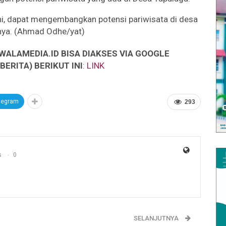
ni, dapat mengembangkan potensi pariwisata di desa
snya. (Ahmad Odhe/yat)
WALAMEDIA.ID BISA DIAKSES VIA GOOGLE
ERITA) BERIKUT INI
:
LINK
legram
293
s
0
SELANJUTNYA