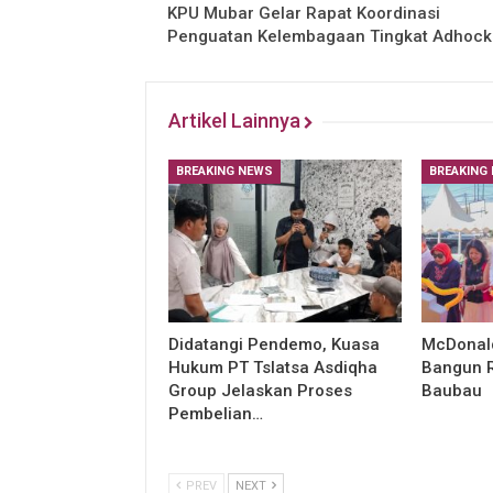
KPU Mubar Gelar Rapat Koordinasi
Penguatan Kelembagaan Tingkat Adhock
Artikel Lainnya
BREAKING NEWS
BREAKING
Didatangi Pendemo, Kuasa
McDonald
Hukum PT Tslatsa Asdiqha
Bangun R
Group Jelaskan Proses
Baubau
Pembelian…
PREV
NEXT