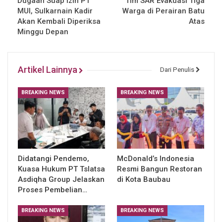
Dugaan Suap Izin PT
Tim SAR Evakuasi Tiga
MUI, Sulkarnain Kadir
Warga di Perairan Batu
Akan Kembali Diperiksa
Atas
Minggu Depan
Artikel Lainnya
Dari Penulis
BREAKING NEWS
BREAKING NEWS
Didatangi Pendemo,
McDonald’s Indonesia
Kuasa Hukum PT Tslatsa
Resmi Bangun Restoran
Asdiqha Group Jelaskan
di Kota Baubau
Proses Pembelian…
BREAKING NEWS
BREAKING NEWS