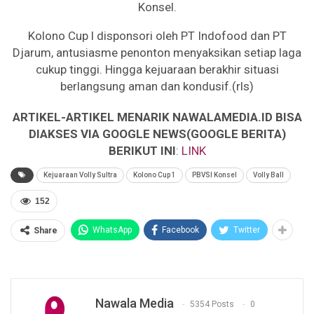
Konsel.
Kolono Cup l disponsori oleh PT Indofood dan PT
Djarum, antusiasme penonton menyaksikan setiap laga
cukup tinggi. Hingga kejuaraan berakhir situasi
berlangsung aman dan kondusif.(rls)
ARTIKEL-ARTIKEL MENARIK NAWALAMEDIA.ID BISA
DIAKSES VIA GOOGLE NEWS(GOOGLE BERITA)
BERIKUT INI
:
LINK
Kejuaraan Volly Sultra
Kolono Cup 1
PBVSI Konsel
Volly Ball
152
WhatsApp
Facebook
Twitter
Share
Nawala Media
5354 Posts
0