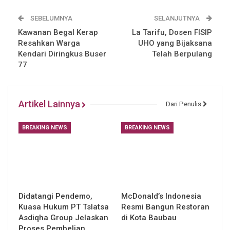
SEBELUMNYA
SELANJUTNYA
Kawanan Begal Kerap
La Tarifu, Dosen FISIP
Resahkan Warga
UHO yang Bijaksana
Kendari Diringkus Buser
Telah Berpulang
77
Artikel Lainnya
Dari Penulis
BREAKING NEWS
BREAKING NEWS
Didatangi Pendemo,
McDonald’s Indonesia
Kuasa Hukum PT Tslatsa
Resmi Bangun Restoran
Asdiqha Group Jelaskan
di Kota Baubau
Proses Pembelian…