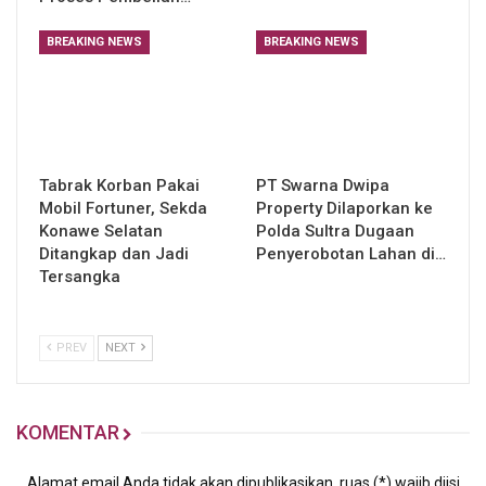
BREAKING NEWS
BREAKING NEWS
Tabrak Korban Pakai
PT Swarna Dwipa
Mobil Fortuner, Sekda
Property Dilaporkan ke
Konawe Selatan
Polda Sultra Dugaan
Ditangkap dan Jadi
Penyerobotan Lahan di…
Tersangka
PREV
NEXT
KOMENTAR
Alamat email Anda tidak akan dipublikasikan, ruas (*) wajib diisi