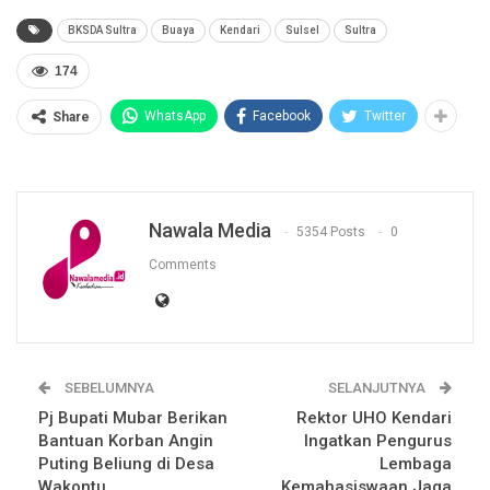
BKSDA Sultra
Buaya
Kendari
Sulsel
Sultra
174
WhatsApp
Facebook
Twitter
Share
Nawala Media
5354 Posts
0
Comments
SEBELUMNYA
SELANJUTNYA
Pj Bupati Mubar Berikan
Rektor UHO Kendari
Bantuan Korban Angin
Ingatkan Pengurus
Puting Beliung di Desa
Lembaga
Wakontu
Kemahasiswaan Jaga