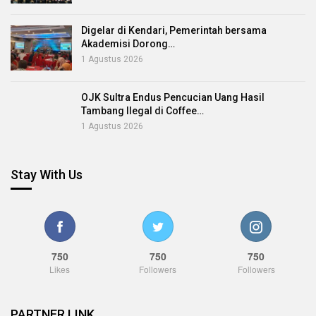
Digelar di Kendari, Pemerintah bersama
Akademisi Dorong…
1 Agustus 2026
OJK Sultra Endus Pencucian Uang Hasil
Tambang Ilegal di Coffee…
1 Agustus 2026
Stay With Us
750
750
750
Likes
Followers
Followers
PARTNER LINK