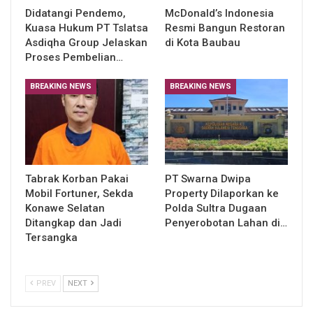
Didatangi Pendemo,
McDonald’s Indonesia
Kuasa Hukum PT Tslatsa
Resmi Bangun Restoran
Asdiqha Group Jelaskan
di Kota Baubau
Proses Pembelian…
BREAKING NEWS
BREAKING NEWS
Tabrak Korban Pakai
PT Swarna Dwipa
Mobil Fortuner, Sekda
Property Dilaporkan ke
Konawe Selatan
Polda Sultra Dugaan
Ditangkap dan Jadi
Penyerobotan Lahan di…
Tersangka
PREV
NEXT