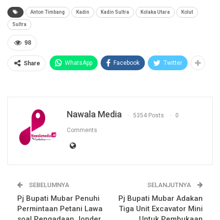
Anton Timbang
Kadin
Kadin Sultra
Kolaka Utara
Kolut
Sultra
98
WhatsApp
Facebook
Twitter
Share
Nawala Media
5354 Posts
0
Comments
SEBELUMNYA
SELANJUTNYA
Pj Bupati Mubar Penuhi
Pj Bupati Mubar Adakan
Permintaan Petani Lawa
Tiga Unit Excavator Mini
soal Pengadaan Jonder
Untuk Pembukaan