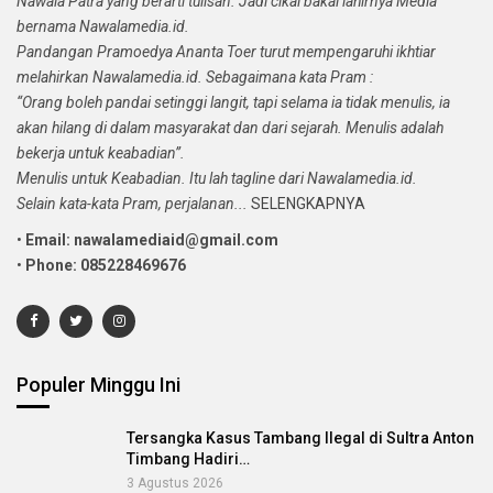
Nawala Patra yang berarti tulisan. Jadi cikal bakal lahirnya Media
bernama Nawalamedia.id.
Pandangan Pramoedya Ananta Toer turut mempengaruhi ikhtiar
melahirkan Nawalamedia.id. Sebagaimana kata Pram :
“Orang boleh pandai setinggi langit, tapi selama ia tidak menulis, ia
akan hilang di dalam masyarakat dan dari sejarah. Menulis adalah
bekerja untuk keabadian”.
Menulis untuk Keabadian. Itu lah tagline dari Nawalamedia.id.
Selain kata-kata Pram, perjalanan...
SELENGKAPNYA
•
Email: nawalamediaid@gmail.com
•
Phone: 085228469676
Populer Minggu Ini
Tersangka Kasus Tambang Ilegal di Sultra Anton
Timbang Hadiri…
3 Agustus 2026