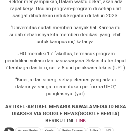
Rektor menyampaikan, Dalam waktu dekat, akan ada
rapat kerja. Usulan program-program di setiap unit
sangat dibutuhkan untuk kegiatan di tahun 2023.
“Universitas sudah memberi banyak hal. Karena itu
sudah seharusnya kita memberi dedikasi yang lebih
untuk kampus ini,” katanya.
UHO memiliki 17 fakultas, termasuk program
pendidikan vokasi dan pascasarjana. Selain itu terdapat
7 lembaga dan biro, serta 8 unit pelaksana teknis (UPT).
“Kinerja dan sinergi setiap elemen yang ada di
dalamnya sangat menentukan performa UHO,”
pungkasnya. (yat)
ARTIKEL-ARTIKEL MENARIK NAWALAMEDIA.ID BISA
DIAKSES VIA GOOGLE NEWS(GOOGLE BERITA)
BERIKUT INI
:
LINK
Amanat Rektor
Kendari
Rektor Zamrun
Sultra
UHO