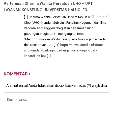
Pertemuan Dharma Wanita Persatuan UHO – UPT
LAYANAN KONSELING UNIVERSITAS HALUOLEO
3 tahun lalu
[…] Dharma Wanita Persatuan Universitas Halu
Oleo (UHO) Kendari Sub Unit Fakultas Keguruan dan Ilmu
Pendidikan menggelar kegiatan pertemuan rutin
gabungan. Kegiatan ini mengangkat tema
“Mengoptimalkan Waktu Layar pada Anak agar Terhindar
dari Kecanduan Gadget”.
https://nawalamedia.id/dosen-
uho-kendari-berbagi-tips-tangani-anak-agar-tidak-
kecanduan-hp/
[…]
KOMENTAR
Alamat email Anda tidak akan dipublikasikan, ruas (*) wajib diisi