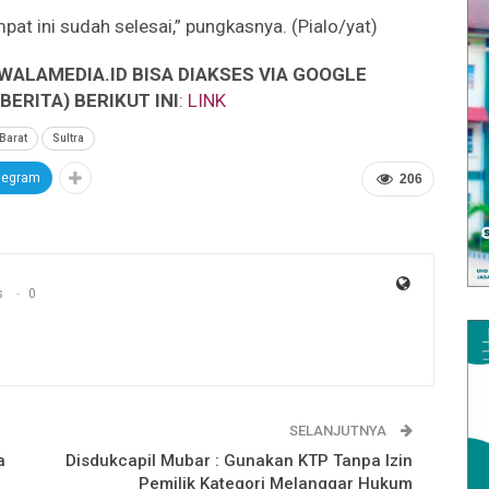
t ini sudah selesai,” pungkasnya. (Pialo/yat)
WALAMEDIA.ID BISA DIAKSES VIA GOOGLE
ERITA) BERIKUT INI
:
LINK
Barat
Sultra
legram
206
s
0
SELANJUTNYA
a
Disdukcapil Mubar : Gunakan KTP Tanpa Izin
Pemilik Kategori Melanggar Hukum