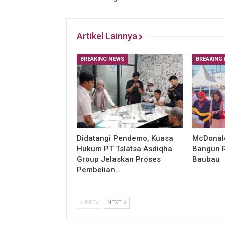
Artikel Lainnya
BREAKING NEWS
BREAKING
Didatangi Pendemo, Kuasa
McDonald
Hukum PT Tslatsa Asdiqha
Bangun R
Group Jelaskan Proses
Baubau
Pembelian…
PREV
NEXT