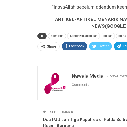
“InsyaAllah sebelum adendum keempa
ARTIKEL-ARTIKEL MENARIK NA
NEWS(GOOGLE B
Adendum
Kantor Bupati Mubar
Mubar
Muna 
Facebook
Twitter
Te
Share
Nawala Media
5354 Post
Comments
SEBELUMNYA
Dua PJU dan Tiga Kapolres di Polda Sultr
Resmi Berganti