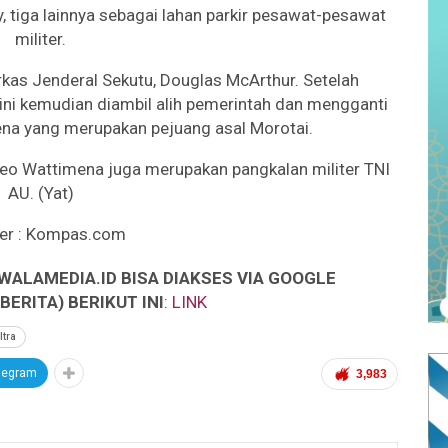
 tiga lainnya sebagai lahan parkir pesawat-pesawat
militer.
kas Jenderal Sekutu, Douglas McArthur. Setelah
ini kemudian diambil alih pemerintah dan mengganti
a yang merupakan pejuang asal Morotai.
 Leo Wattimena juga merupakan pangkalan militer TNI
AU. (Yat)
er : Kompas.com
WALAMEDIA.ID BISA DIAKSES VIA GOOGLE
ERITA) BERIKUT INI
:
LINK
ltra
legram
3,983