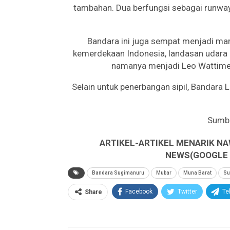
tambahan. Dua berfungsi sebagai runway,
Bandara ini juga sempat menjadi mar
kemerdekaan Indonesia, landasan udara 
namanya menjadi Leo Wattimen
Selain untuk penerbangan sipil, Bandara
Sumb
ARTIKEL-ARTIKEL MENARIK NA
NEWS(GOOGLE B
Bandara Sugimanuru
Mubar
Muna Barat
Su
Facebook
Twitter
Te
Share