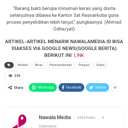
“Barang bukti berupa minuman keras yang disita
selanjutnya dibawa ke Kantor Sat Resnarkoba guna
proses penyelidikan lebih lanjut,” pungkasnya. (Ahmad
Odhe/yat)
ARTIKEL-ARTIKEL MENARIK NAWALAMEDIA.ID BISA
DIAKSES VIA GOOGLE NEWS(GOOGLE BERITA)
BERIKUT INI
:
LINK
Kendari
Miras
Polresta Kendari
Pongasi
Sultra
239
WhatsApp
Facebook
Twitter
Share
Nawala Media
5354 Posts
0
Comments