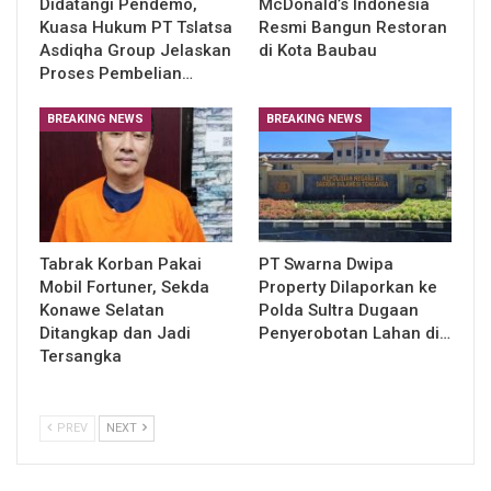
Didatangi Pendemo,
McDonald’s Indonesia
Kuasa Hukum PT Tslatsa
Resmi Bangun Restoran
Asdiqha Group Jelaskan
di Kota Baubau
Proses Pembelian…
BREAKING NEWS
BREAKING NEWS
Tabrak Korban Pakai
PT Swarna Dwipa
Mobil Fortuner, Sekda
Property Dilaporkan ke
Konawe Selatan
Polda Sultra Dugaan
Ditangkap dan Jadi
Penyerobotan Lahan di…
Tersangka
PREV
NEXT