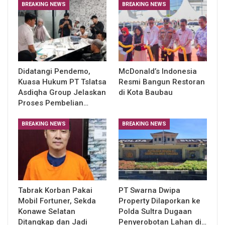
BREAKING NEWS
BREAKING NEWS
Didatangi Pendemo,
McDonald’s Indonesia
Kuasa Hukum PT Tslatsa
Resmi Bangun Restoran
Asdiqha Group Jelaskan
di Kota Baubau
Proses Pembelian…
BREAKING NEWS
BREAKING NEWS
Tabrak Korban Pakai
PT Swarna Dwipa
Mobil Fortuner, Sekda
Property Dilaporkan ke
Konawe Selatan
Polda Sultra Dugaan
Ditangkap dan Jadi
Penyerobotan Lahan di…