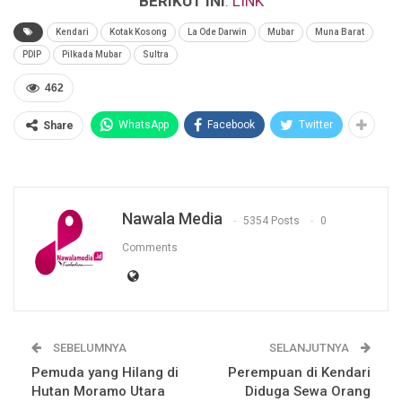
BERIKUT INI
:
LINK
Kendari
Kotak Kosong
La Ode Darwin
Mubar
Muna Barat
PDIP
Pilkada Mubar
Sultra
462
WhatsApp
Facebook
Twitter
Share
Nawala Media
5354 Posts
0
Comments
SEBELUMNYA
SELANJUTNYA
Pemuda yang Hilang di
Perempuan di Kendari
Hutan Moramo Utara
Diduga Sewa Orang