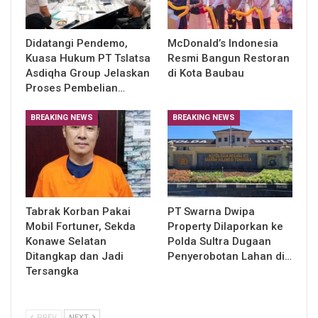
Didatangi Pendemo,
McDonald’s Indonesia
Kuasa Hukum PT Tslatsa
Resmi Bangun Restoran
Asdiqha Group Jelaskan
di Kota Baubau
Proses Pembelian…
BREAKING NEWS
BREAKING NEWS
Tabrak Korban Pakai
PT Swarna Dwipa
Mobil Fortuner, Sekda
Property Dilaporkan ke
Konawe Selatan
Polda Sultra Dugaan
Ditangkap dan Jadi
Penyerobotan Lahan di…
Tersangka
PREV
NEXT