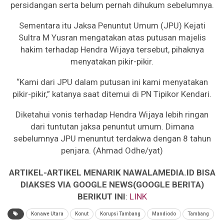
persidangan serta belum pernah dihukum sebelumnya.
Sementara itu Jaksa Penuntut Umum (JPU) Kejati
Sultra M Yusran mengatakan atas putusan majelis
hakim terhadap Hendra Wijaya tersebut, pihaknya
menyatakan pikir-pikir.
“Kami dari JPU dalam putusan ini kami menyatakan
pikir-pikir,” katanya saat ditemui di PN Tipikor Kendari.
Diketahui vonis terhadap Hendra Wijaya lebih ringan
dari tuntutan jaksa penuntut umum. Dimana
sebelumnya JPU menuntut terdakwa dengan 8 tahun
penjara. (Ahmad Odhe/yat)
ARTIKEL-ARTIKEL MENARIK NAWALAMEDIA.ID BISA
DIAKSES VIA GOOGLE NEWS(GOOGLE BERITA)
BERIKUT INI
:
LINK
Konawe Utara
Konut
Korupsi Tambang
Mandiodo
Tambang