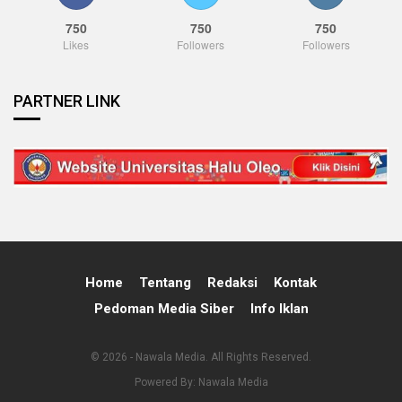
750
750
750
Likes
Followers
Followers
PARTNER LINK
Home
Tentang
Redaksi
Kontak
Pedoman Media Siber
Info Iklan
© 2026 - Nawala Media. All Rights Reserved.
Powered By:
Nawala Media