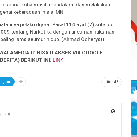
atuan Resnarkoba masih mendalami dan melakukan
genai keberadaan inisial MN.
annya pelaku dijerat Pasal 114 ayat (2) subsider
n 2009 tentang Narkotika dengan ancaman hukuman
a paling lama seumur hidup. (Ahmad Odhe/yat)
WALAMEDIA.ID BISA DIAKSES VIA GOOGLE
ERITA) BERIKUT INI
:
LINK
legram
142
s
0