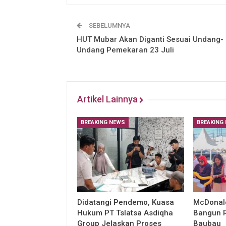
SEBELUMNYA
HUT Mubar Akan Diganti Sesuai Undang-
Undang Pemekaran 23 Juli
Artikel Lainnya
BREAKING NEWS
BREAKING
Didatangi Pendemo, Kuasa
McDonald
Hukum PT Tslatsa Asdiqha
Bangun R
Group Jelaskan Proses
Baubau