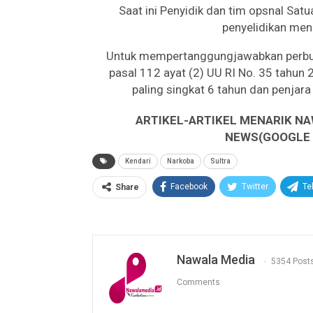
Saat ini Penyidik dan tim opsnal S
penyelidikan men
Untuk mempertanggungjawabkan perbuat
pasal 112 ayat (2) UU RI No. 35 tahu
paling singkat 6 tahun dan penjar
ARTIKEL-ARTIKEL MENARIK NA
NEWS(GOOGLE B
Kendari
Narkoba
Sultra
Facebook
Twitter
Te
Share
Nawala Media
5354 Post
Comments