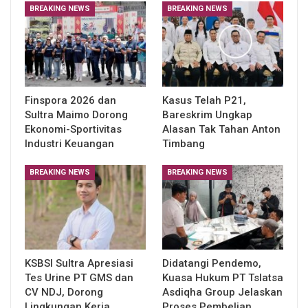
BREAKING NEWS
BREAKING NEWS
Finspora 2026 dan
Kasus Telah P21,
Sultra Maimo Dorong
Bareskrim Ungkap
Ekonomi-Sportivitas
Alasan Tak Tahan Anton
Industri Keuangan
Timbang
BREAKING NEWS
BREAKING NEWS
KSBSI Sultra Apresiasi
Didatangi Pendemo,
Tes Urine PT GMS dan
Kuasa Hukum PT Tslatsa
CV NDJ, Dorong
Asdiqha Group Jelaskan
Lingkungan Kerja
Proses Pembelian…