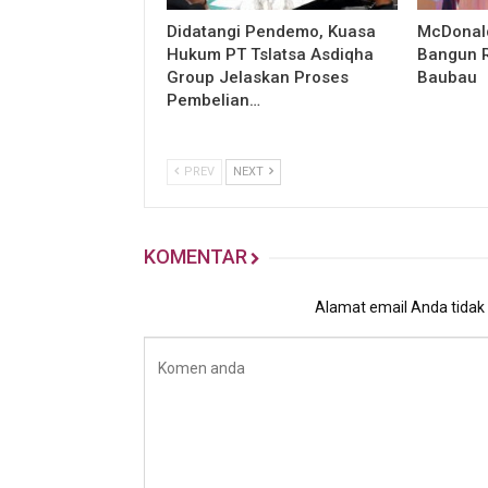
Didatangi Pendemo, Kuasa
McDonald
Hukum PT Tslatsa Asdiqha
Bangun R
Group Jelaskan Proses
Baubau
Pembelian…
PREV
NEXT
KOMENTAR
Alamat email Anda tidak a