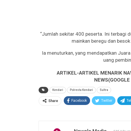
“Jumlah sekitar 400 peserta. Ini terbagi d
mainkan beregu dan besok 
Ia menuturkan, yang mendapatkan Juara
uang pembin
ARTIKEL-ARTIKEL MENARIK NA
NEWS(GOOGLE B
Kendari
Polresta Kendari
Sultra
Facebook
Twitter
Te
Share