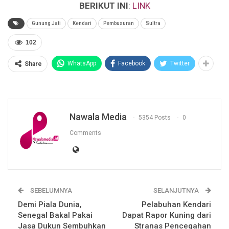
BERIKUT INI
:
LINK
Gunung Jati
Kendari
Pembusuran
Sultra
102
WhatsApp
Facebook
Twitter
Share
Nawala Media
5354 Posts
0
Comments
SEBELUMNYA
SELANJUTNYA
Demi Piala Dunia,
Pelabuhan Kendari
Senegal Bakal Pakai
Dapat Rapor Kuning dari
Jasa Dukun Sembuhkan
Stranas Pencegahan