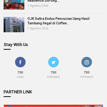
Akademisi Dorong…
1 Agustus 2026
OJK Sultra Endus Pencucian Uang Hasil
Tambang Ilegal di Coffee…
1 Agustus 2026
Stay With Us
750
750
750
Likes
Followers
Followers
PARTNER LINK