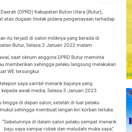
aerah (DPRD) Kabupaten Buton Utara (Butur),
pat atas dugaan tindak pidana penganiayaan terhadap
 itu terjadi di salon miliknya yang berada di
paten Butur, Selasa 3 Januari 2022 malam.
rawal, saat oknum anggota DPRD Butur meminta
k mau memberikan sehingga pelaku langsung melakukan
uat WE tersungkur.
elepon saya sambil menarik bajunya yang
E kepada awak media, Selasa 3 Januari 2023.
 hingga di depan salon, setelah di luar pelaku
kul sehingga membuat lengan kiri korban terluka.
“Sebelumnya di dalam salon pelaku sempat menarik
baju saya sampai robek dan meludahi muka saya,”