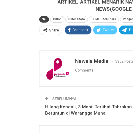
ARTIKEL-ARTIKEL MENARIK NA
NEWS(GOOGLE B
Buton
Buton Utara
DPRD Buton Utara
Pengan
Facebook
Twitter
Te
Share
Nawala Media
5352 Post
Comments
SEBELUMNYA
Hilang Kendali, 3 Mobil Terlibat Tabrakan
Beruntun di Warangga Muna