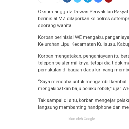
Oknum anggota Dewan Perwakilan Rakyat D
berinisial MZ dilaporkan ke polres setem
seorang wanita.
Korban berinisial WE mengaku, penganiayaan
Kelurahan Lipu, Kecamatan Kulisusu, Kabu
Korban mengatakan, penganiayaan itu be
telepon seluler miliknya, tetapi dia tida
pemukulan di bagian dada kiri yang memb
“Saya mencoba untuk mengambil kembali t
mengakibatkan baju pelaku robek,” ujar W
Tak sampai di situ, korban mengejar pelaku
langsung membanting handphone dan memu
Iklan oleh Google