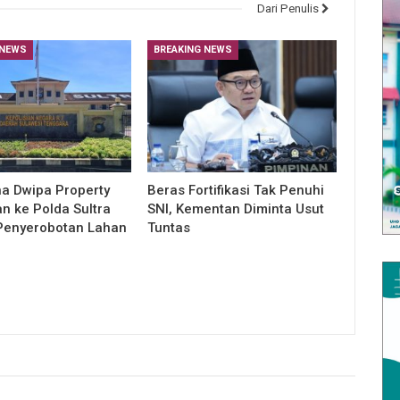
Dari Penulis
 NEWS
BREAKING NEWS
a Dwipa Property
Beras Fortifikasi Tak Penuhi
an ke Polda Sultra
SNI, Kementan Diminta Usut
Penyerobotan Lahan
Tuntas