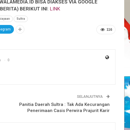
WALAMEDIA.ID BISA DIAKSES VIA GOOGLE
ERITA) BERIKUT INI
:
LINK
iayaan
Sultra
legram
116
s
0
SELANJUTNYA
Panitia Daerah Sultra : Tak Ada Kecurangan
Penerimaan Casis Perwira Prajurit Karir