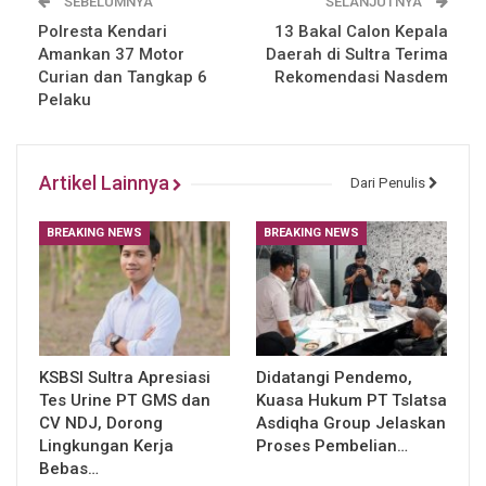
SEBELUMNYA
SELANJUTNYA
Polresta Kendari
13 Bakal Calon Kepala
Amankan 37 Motor
Daerah di Sultra Terima
Curian dan Tangkap 6
Rekomendasi Nasdem
Pelaku
Artikel Lainnya
Dari Penulis
BREAKING NEWS
BREAKING NEWS
KSBSI Sultra Apresiasi
Didatangi Pendemo,
Tes Urine PT GMS dan
Kuasa Hukum PT Tslatsa
CV NDJ, Dorong
Asdiqha Group Jelaskan
Lingkungan Kerja
Proses Pembelian…
Bebas…